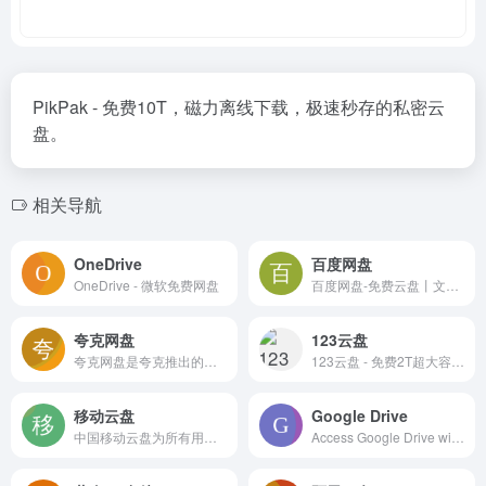
PikPak - 免费10T，磁力离线下载，极速秒存的私密云
盘。
相关导航
OneDrive
百度网盘
OneDrive - 微软免费网盘
百度网盘-免费云盘丨文件共享软件丨超大容量丨存储安全
夸克网盘
123云盘
夸克网盘是夸克推出的一款云服务产品，功能包括云存储、高清看剧、文件在线解压、PDF一键转换等。通过夸克网盘可随时随地管理和使用照片、文档、手机资料，目前支持Android、iOS、PC、iPad。 夸克网盘是夸克浏览器附带的功能，特点就是和浏览器本身的很多智能小工具打通了。像浏览器的很多文字识别、文件转换、文件扫描存档等功能，都可以兼容到夸克网盘的云空间。 此外，很多手机浏览器都有文件管理、查看的功能，而夸克网盘不仅有着类似的功能，而且额外增加了一个网盘主打的自动备份功能，和浏览器的本地管理结合起来，效果更好。最方便的特点是“流畅播”功能，如果用夸克浏览器来播放在线视频，会发现它可以进行视频转存，把网页视频直接转存到夸克网盘，相当于更换了一个更加稳定的视频源，无论是在线观看还是下载，都会变得更加快捷。
123云盘 - 免费2T超大容量！
移动云盘
Google Drive
中国移动云盘为所有用户提供无差别的上传下载速率服务，用户可以享有优质的传输体验。
Access Google Drive with a Google account (for personal use) or Google Workspace account (for business use).