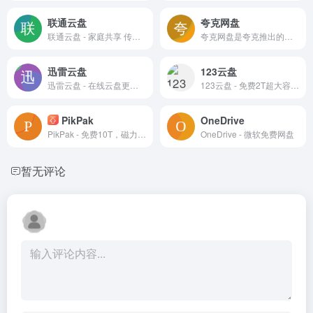
联通云盘
夸克网盘
联通云盘 - 家庭共享 传输不限速 开启你的智慧云端新体验
夸克网盘是夸克推出的一款云服务产品，功能包括云存储、高清看剧、文件在线解压、PDF一键转换等。通过夸克网盘可随时随地管理和使用照片、文档、手机资料，目前支持Android、iOS、PC、iPad。 夸克网盘是夸克浏览器附带的功能，特点就是和浏览器本身的很多智能小工具打通了。像浏览器的很多文字识别、文件转换、文件扫描存档等功能，都可以兼容到夸克网盘的云空间。 此外，很多手机浏览器都有文件管理、查看的功能，而夸克网盘不仅有着类似的功能，而且额外增加了一个网盘主打的自动备份功能，和浏览器的本地管理结合起来，效果更好。最方便的特点是“流畅播”功能，如果用夸克浏览器来播放在线视频，会发现它可以进行视频转存，把网页视频直接转存到夸克网盘，相当于更换了一个更加稳定的视频源，无论是在线观看还是下载，都会变得更加快捷。
迅雷云盘
123云盘
迅雷云盘 - 在线云盘更舒心
123云盘 - 免费2T超大容量！
PikPak
OneDrive
PikPak - 免费10T，磁力离线下载，极速秒存的私密云盘。
OneDrive - 微软免费网盘
暂无评论