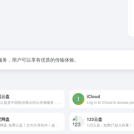
服务，用户可以享有优质的传输体验。
翼云盘
iCloud
天翼云盘是中国电信推出的云存储服务，为用户提供跨平台的文件存储、备份、同步及分享服务，是国内领先的免费网盘，安全、可靠、稳定、快速。天翼云盘为用户守护数据资产。
度网盘
123云盘
百度网盘-免费云盘丨文件共享软件丨超大容量丨存储安全
123云盘 - 免费2T超大容量！