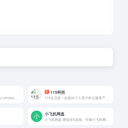
115科技
Log in to iCloud to access your photos, mail, notes, documents and more. Sign in with your Apple Account or create a new account to start using Apple services.
115生活是一款面向个人用户的云服务产品，连续15年为上亿用户提供海量信息化数据的安全存储服务，可实现多端同步与文件快速存取。同时提供智能管理、多维社交、生活服务等功能，是一款安全可靠、高效智能的数字化生活产品
小飞机网盘
小飞机网盘 赠送你5连抽，可抽小飞机网盘会员、空间、京东卡等好礼。