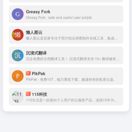
Greasy Fork
Greasy Fork - safe and useful user scripts
懒人图云
懒人图云是首家专注于照片组合拼图制作在线工具，集成三款照片拼图生成器，一款工具搞定所有照片拼接创意可视化需求；懒人图云致力于让照片拼图、照片墙、图标云生成、照片马赛克拼接制作更简单。
沉浸式翻译
完全免费的文档翻译工具！ 沉浸式翻译支持 10+ 翻译服务，拥有强大的文档解析算法，并针对不同格式的文档适配不同的翻译格式
PikPak
PikPak - 免费10T，磁力离线下载，极速秒存的私密云盘。
115科技
115生活是一款面向个人用户的云服务产品，连续15年为上亿用户提供海量信息化数据的安全存储服务，可实现多端同步与文件快速存取。同时提供智能管理、多维社交、生活服务等功能，是一款安全可靠、高效智能的数字化生活产品