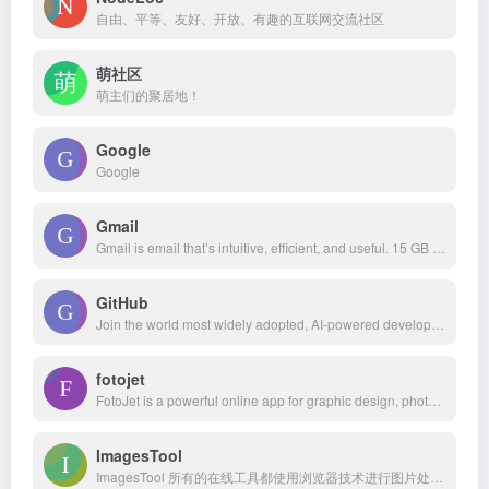
自由、平等、友好、开放、有趣的互联网交流社区
萌社区
萌主们的聚居地！
Google
Google
Gmail
Gmail is email that’s intuitive, efficient, and useful. 15 GB of storage, less spam, and mobile access.
GitHub
Join the world most widely adopted, AI-powered developer platform where millions of developers, businesses, and the largest open source community build software that advances humanity.
fotojet
FotoJet is a powerful online app for graphic design, photo collage, and photo editing. No download or registration required, try it for free now!
ImagesTool
ImagesTool 所有的在线工具都使用浏览器技术进行图片处理，导入的文件始终在您的设备上，不会上传，最大程度保护您的隐私。