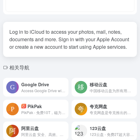
Log in to iCloud to access your photos, mail, notes,
documents and more. Sign in with your Apple Account
or create a new account to start using Apple services.
相关导航
Google Drive
移动云盘
Access Google Drive with a Google account (for personal use) or Google Workspace account (for business use).
中国移动云盘为所有用户提供无差别的上传下载速率服务，用户可以享有优质的传输体验。
PikPak
夸克网盘
PikPak - 免费10T，磁力离线下载，极速秒存的私密云盘。
夸克网盘是夸克推出的一款云服务产品，功能包括云存储、高清看剧、文件在线解压、PDF一键转换等。通过夸克网盘可随时随地管理和使用照片、文档、手机资料，目前支持Android、iOS、PC、iPad。 夸克网盘是夸克浏览器附带的功能，特点就是和浏览器本身的很多智能小工具打通了。像浏览器的很多文字识别、文件转换、文件扫描存档等功能，都可以兼容到夸克网盘的云空间。 此外，很多手机浏览器都有文件管理、查看的功能，而夸克网盘不仅有着类似的功能，而且额外增加了一个网盘主打的自动备份功能，和浏览器的本地管理结合起来，效果更好。最方便的特点是“流畅播”功能，如果用夸克浏览器来播放在线视频，会发现它可以进行视频转存，把网页视频直接转存到夸克网盘，相当于更换了一个更加稳定的视频源，无论是在线观看还是下载，都会变得更加快捷。
阿里云盘
123云盘
阿里云盘 安全、高效、开放 阿里云盘是一款速度快、不打扰、够安全、易于分享的网盘，你可以在这里存储、管理和探索内容，尽情打造丰富的数字世界。
123云盘 - 免费2T超大容量！