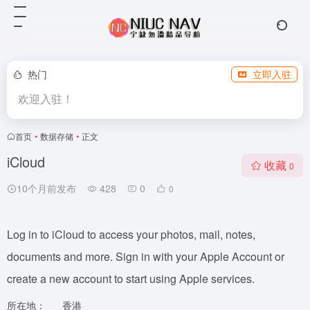
热门
立即入驻
欢迎入驻！
首页
•
数据存储
•
正文
iCloud
收藏
0
10个月前发布
428
0
0
Log in to iCloud to access your photos, mail, notes,
documents and more. Sign in with your Apple Account or
create a new account to start using Apple services.
所在地：
香港