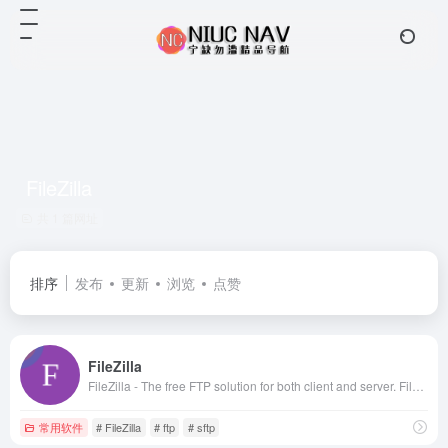
FileZilla
共 1 篇网址
排序
发布
更新
浏览
点赞
FileZilla
FileZilla - The free FTP solution for both client and server. Filezilla is open source software distributed free of charge.
常用软件
# FileZilla
# ftp
# sftp