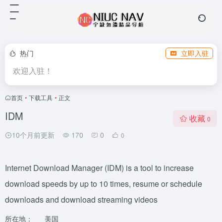
热门
立即入驻
欢迎入驻！
首页
•
下载工具
•
正文
IDM
收藏
0
10个月前更新
170
0
0
Internet Download Manager (IDM) is a tool to increase
download speeds by up to 10 times, resume or schedule
downloads and download streaming videos
所在地：
美国