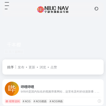
千本樱
共 1 篇网址
排序
发布
更新
浏览
点赞
哔哩哔哩
bilibili是国内知名的视频弹幕网站，这里有及时的动漫新番，活跃的ACG氛围，有创意的Up主。大家可以在这里找到许多欢乐。
经常访问
# ACG
# ACG燃曲
# ACG神曲