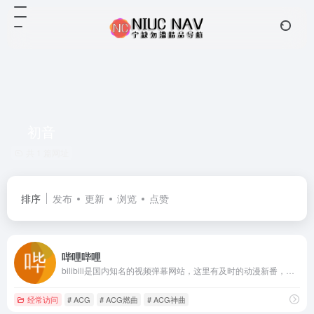
初音
共 1 篇网址
排序
发布
更新
浏览
点赞
哔哩哔哩
bilibili是国内知名的视频弹幕网站，这里有及时的动漫新番，活跃的ACG氛围，有创意的Up主。大家可以在这里找到许多欢乐。
经常访问
# ACG
# ACG燃曲
# ACG神曲